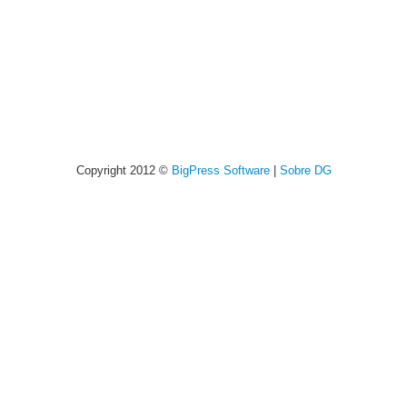
Copyright 2012 ©
BigPress Software
|
Sobre DG