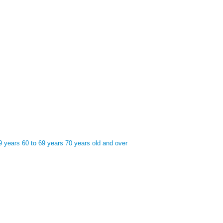
9 years
60 to 69 years
70 years old and over