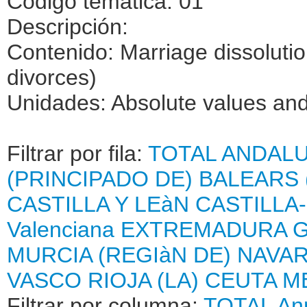
Código temática: 01
Descripción:
Contenido: Marriage dissoluti
divorces)
Unidades: Absolute values and 
Filtrar por fila:
TOTAL
ANDALU
(PRINCIPADO DE)
BALEARS 
CASTILLA Y LEàN
CASTILLA
Valenciana
EXTREMADURA
G
MURCIA (REGIàN DE)
NAVAR
VASCO
RIOJA (LA)
CEUTA
M
Filtrar por columna:
TOTAL
An