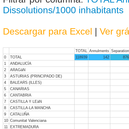
Dissolutions/1000 inhabitants
Descargar para Excel
|
Ver grá
TOTAL
Annulments
Separatio
0
TOTAL
118939
142
876
1
ANDALUCÍA
2
ARAGàN
3
ASTURIAS (PRINCIPADO DE)
4
BALEARS (ILLES)
5
CANARIAS
6
CANTABRIA
7
CASTILLA Y LEàN
8
CASTILLA-LA MANCHA
9
CATALUÑA
10
Comunitat Valenciana
11
EXTREMADURA