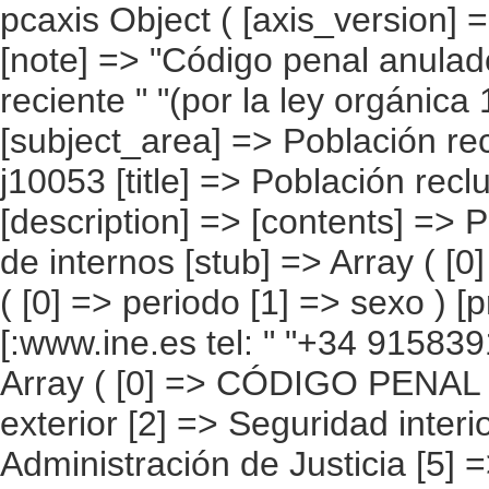
pcaxis Object ( [axis_version] => [creation_date] => 20110801 12:00 [note] => "Código penal anulado al actualizarlo con otro código más reciente " "(por la ley orgánica 10/1995 del Código Penal). " [subject_area] => Población reclusa [subject_code] => j1 [matrix] => j10053 [title] => Población reclusa por ley y delitos, periodo y sexo. [description] => [contents] => Población reclusa [units] => número de internos [stub] => Array ( [0] => ley y delitos ) [heading] => Array ( [0] => periodo [1] => sexo ) [prestext] => [values] => Array ( [:www.ine.es tel: " "+34 915839100 "; VALUES("ley y delitos] => Array ( [0] => CÓDIGO PENAL DEROGADO (1) [1] => Seguridad exterior [2] => Seguridad interior [3] => Falsedades [4] => Contra la Administración de Justicia [5] => Contra la seguridad del tráfico [6] => Contra la salud pública [7] => Funcionarios públicos [8] => Contra las personas [9] => Contra la libertad sexual [10] => Contra el honor [11] => Contra la libertad [12] => Contra la propiedad [13] => Contra el estado civil [14] => Resto de delitos [15] => Por faltas [16] => No consta delito [17] => LEY ORGÁNICA 10/1995, de 23 de NOVIEMBRE [18] => Homicidio y sus formas [19] => Lesiones [20] => Contra la libertad [21] => Contra la libertad sexual [22] => Contra el honor [23] => Contra las relaciones familiares [24] => Contra el patrimonio y el orden socioeconómico [25] => Salud pública [26] => Seguridad del tráfico [27] => De las falsedades [28] => Contra la Administración Pública [29] => Contra la Administración de Justicia [30] => Contra el orden público [31] => Deber de prestación del servicio militar [32] => Resto de delitos [33] => Por faltas [34] => No consta delito ) [periodo] => Array ( [0] => 1998 [1] => 1999 [2] => 2000 [3] => 2001 [4] => 2002 [5] => 2003 [6] => 2004 [7] => 2005 [8] => 2006 [9] => 2007 [10] => 2008 [11] => 2009 [12] => 2010 ) [sexo] => Array ( [0] => Ambos sexos [1] => Varones [2] => Mujeres ) ) [codes] => Array ( ) [map] => Array ( ) [decimals] => 0 [showdecimals] => [source] => Ministerio del Interior [contact] =>