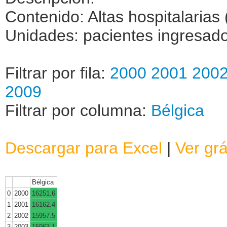
Contenido: Altas hospitalarias 
Unidades: pacientes ingresados
Filtrar por fila:
2000
2001
200
2009
Filtrar por columna:
Bélgica
Descargar para Excel
|
Ver grá
Bélgica
0
2000
16251.6
1
2001
16162.4
2
2002
15957.5
3
2003
15963.1