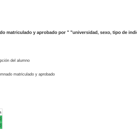
triculado y aprobado por " "universidad, sexo, tipo de indic
pción del alumno
nado matriculado y aprobado
a
0
0