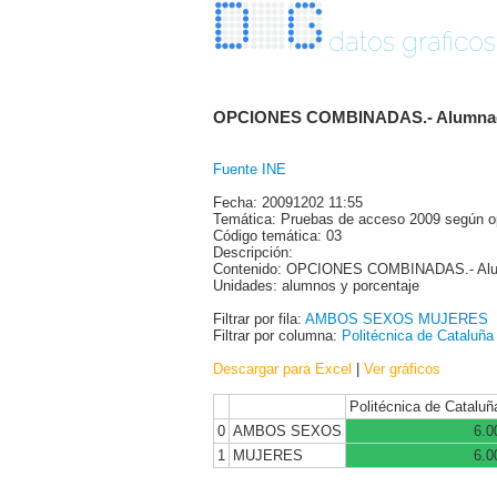
datos graficos
OPCIONES COMBINADAS.- Alumnado ma
Fuente INE
Fecha: 20091202 11:55
Temática: Pruebas de acceso 2009 según o
Código temática: 03
Descripción:
Contenido: OPCIONES COMBINADAS.- Alum
Unidades: alumnos y porcentaje
Filtrar por fila:
AMBOS SEXOS
MUJERES
Filtrar por columna:
Politécnica de Cataluña
Descargar para Excel
|
Ver gráficos
Politécnica de Cataluñ
0
AMBOS SEXOS
6.0
1
MUJERES
6.0