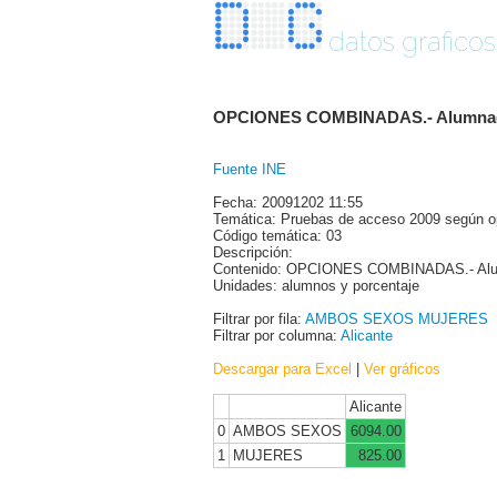
datos graficos
OPCIONES COMBINADAS.- Alumnado ma
Fuente INE
Fecha: 20091202 11:55
Temática: Pruebas de acceso 2009 según o
Código temática: 03
Descripción:
Contenido: OPCIONES COMBINADAS.- Alum
Unidades: alumnos y porcentaje
Filtrar por fila:
AMBOS SEXOS
MUJERES
Filtrar por columna:
Alicante
Descargar para Excel
|
Ver gráficos
Alicante
0
AMBOS SEXOS
6094.00
1
MUJERES
825.00